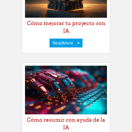
Cómo mejorar tu proyecto con
IA
ReadMore
Cómo resumir con ayuda de la
IA