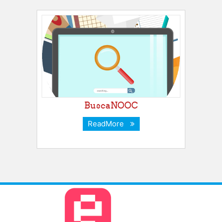
BuscaNOOC
ReadMore