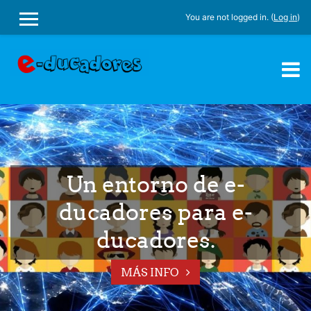
You are not logged in. (
Log in
)
SIDE PANEL
Skip to main content
Un entorno de e-
ducadores para e-
ducadores.
MÁS INFO