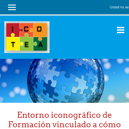
Usted no se 
PANEL LATERAL
Salta al contenido principal
Entorno iconográfico de
Formación vinculado a cómo